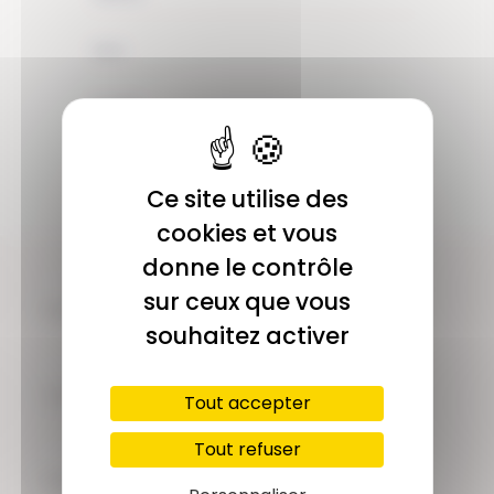
JE M'ABONNE
Ce site utilise des
cookies et vous
donne le contrôle
sur ceux que vous
COMMUNAUTÉ
Plus de 1900 membres actifs
souhaitez activer
ACCÈS ILLIMITÉ
Tout accepter
Plus de 400 séances en ligne
Tout refuser
PAIEMENT SÉCURISÉ