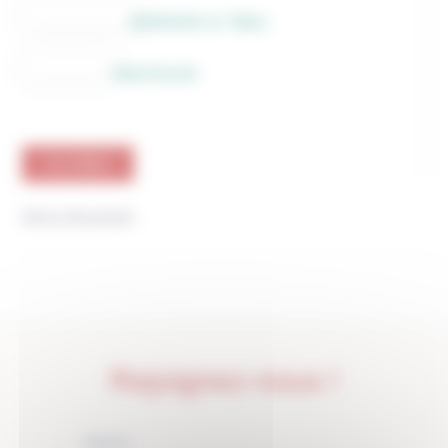
RUNNING & TRAIL
TRIATHLON
FILTRES
Sorry, No posts.
Rejoignez-nous !