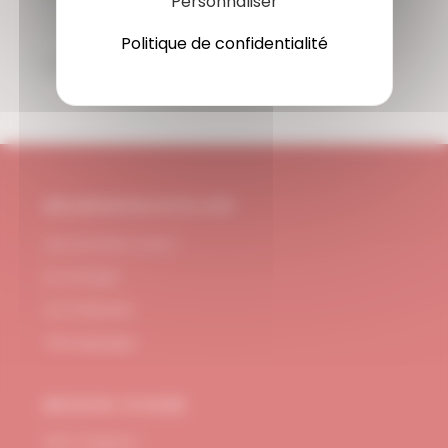
Personnaliser
Carte bancaire, Paypal
Politique de confidentialité
SUPPORT
Disponible 7/7j
#DUBNDIDUATELIER
Qui sommes-nous ?
Le concept
Je m'abonne
Témoignages
BESOIN D’AIDE
FAQ / Support