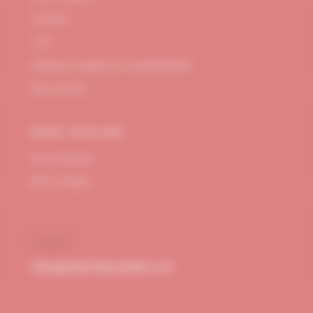
Contact
CGV
Mentions Légales et confidentialité
Plan de site
MON ATELIER
Se connecter
Mon compte
hello@dubndiduatelier.com