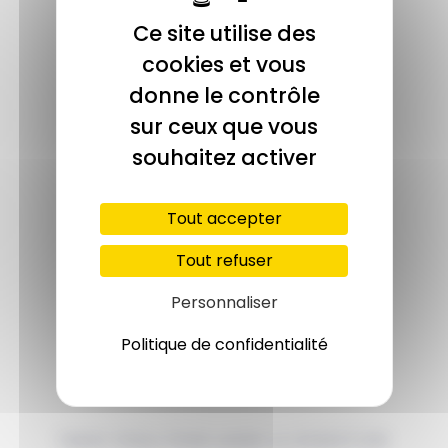
20MIN CALMING YOGA EN COUPLE
Ce site utilise des
cookies et vous
donne le contrôle
sur ceux que vous
souhaitez activer
Tout accepter
Tout refuser
Personnaliser
Politique de confidentialité
15MIN YOGA POUR AIDER LA DIGESTION