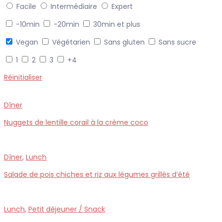
Facile
Intermédiaire
Expert
-10min
-20min
30min et plus
Vegan
Végétarien
Sans gluten
Sans sucre
1
2
3
+4
Réinitialiser
Dîner
Nuggets de lentille corail à la crème coco
Dîner
,
Lunch
Salade de pois chiches et riz aux légumes grillés d’été
Lunch
,
Petit déjeuner / Snack