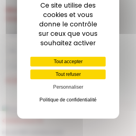
Ce site utilise des
Merci pour votre
cookies et vous
inscription !
donne le contrôle
sur ceux que vous
souhaitez activer
Tout accepter
Tout refuser
JE M'ABONNE
Personnaliser
Politique de confidentialité
COMMUNAUTÉ
Plus de 1900 membres actifs