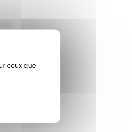
ication
sur ceux que