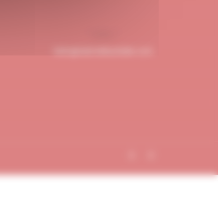
hello@dubndiduatelier.com