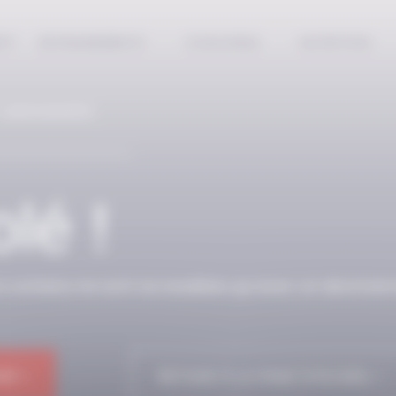
EPT
ENTRAINEMENTS
COACHING
NUTRITION
 ABONNÉS
lé !
n contenu ne sont accessibles qu’avec un abonnem
NE !
RETOUR À LA PAGE D'ACCUEIL