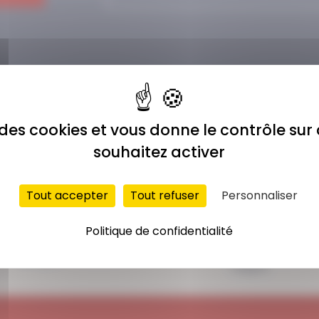
e des cookies et vous donne le contrôle su
souhaitez activer
Tout accepter
Tout refuser
Personnaliser
ACCÈS ILLIMITÉ
PAIEMENT
Politique de confidentialité
SÉCURISÉ
Plus de 400 séances
Carte bancaire,
en ligne
Paypal