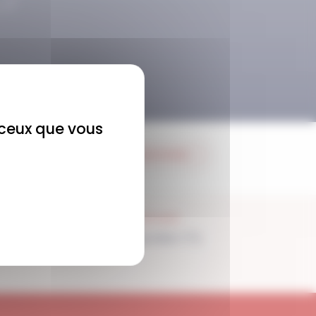
r ceux que vous
JE M'ABONNE
SUPPORT
Disponible 7/7j