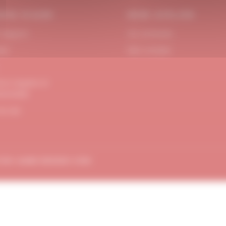
OIN D’AIDE
MON ATELIER
 Support
Se connecter
act
Mon compte
ons Légales et
dentialité
de site
TION
AMBE-DESIGN.COM