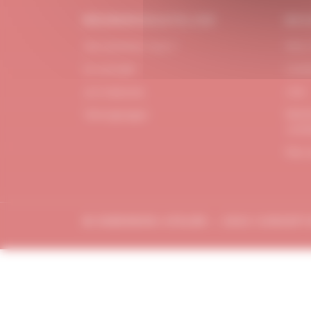
#DUBNDIDUATELIER
BES
Qui sommes-nous ?
FAQ /
Le concept
Cont
Je m'abonne
CGV
Menti
Témoignages
confi
Plan 
© DUBDNDIDU ATELIER – 2023 CONCEP