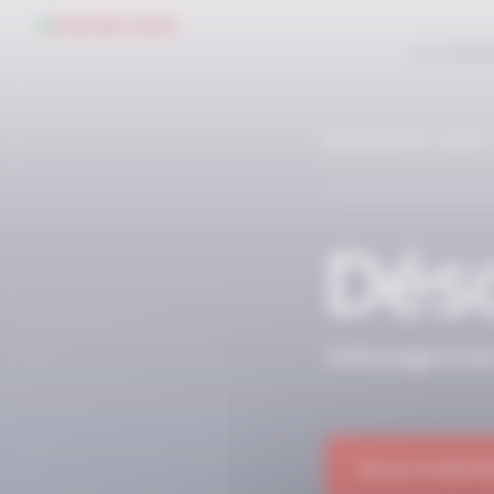
Panneau de gestion des cookies
LE CONC
RÉSERVÉ AUX
Déso
Cette page et so
OK JE M'ABON