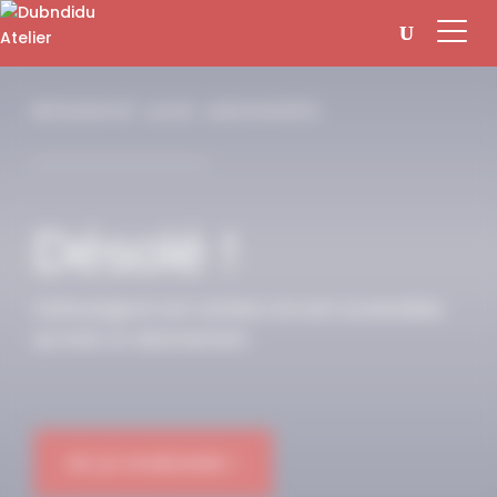
Panneau de gestion des cookies
RÉSERVÉ AUX ABONNÉS
Désolé !
Cette page et son contenu ne sont accessibles
qu’avec un abonnement.
OK JE M'ABONNE !