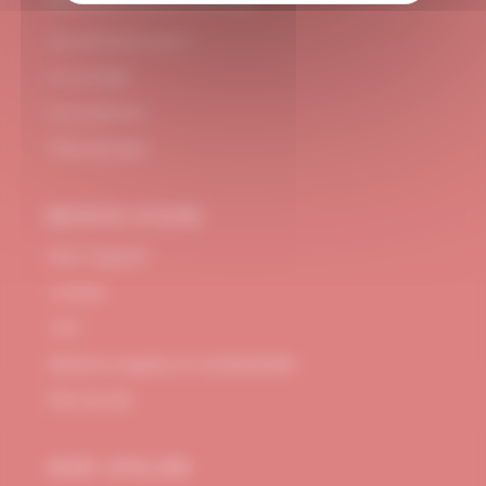
#DUBNDIDUATELIER
Qui sommes-nous ?
Le concept
Je m'abonne
Témoignages
BESOIN D’AIDE
FAQ / Support
Contact
CGV
Mentions Légales et confidentialité
Plan de site
MON ATELIER