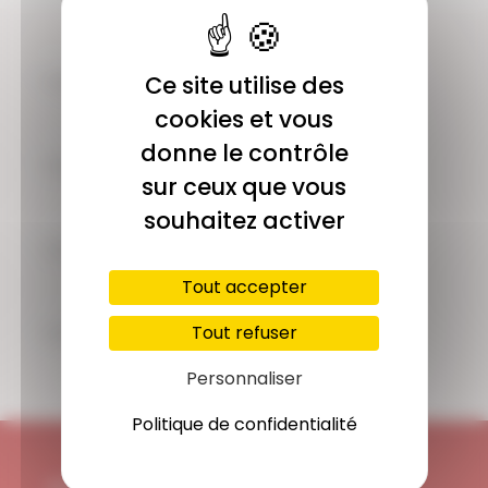
COMMUNAUTÉ
Ce site utilise des
Plus de 1900 membres actifs
cookies et vous
donne le contrôle
ACCÈS ILLIMITÉ
sur ceux que vous
Plus de 400 séances en ligne
souhaitez activer
PAIEMENT SÉCURISÉ
Carte bancaire, Paypal
Tout accepter
SUPPORT
Tout refuser
Disponible 7/7j
Personnaliser
Politique de confidentialité