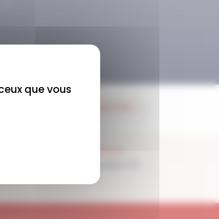
r ceux que vous
JE M'ABONNE
SUPPORT
Disponible 7/7j