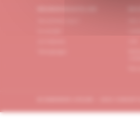
#DUBNDIDUATELIER
BES
Qui sommes-nous ?
FAQ /
Le concept
Cont
Je m'abonne
CGV
Menti
Témoignages
confi
Plan 
© DUBDNDIDU ATELIER – 2023 CONCEP