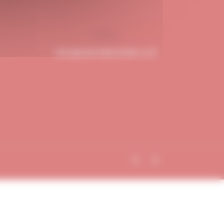
hello@dubndiduatelier.com