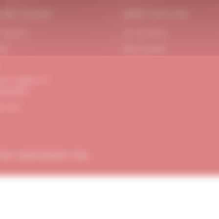
OIN D’AIDE
MON ATELIER
 Support
Se connecter
act
Mon compte
ons Légales et
dentialité
de site
TION
AMBE-DESIGN.COM