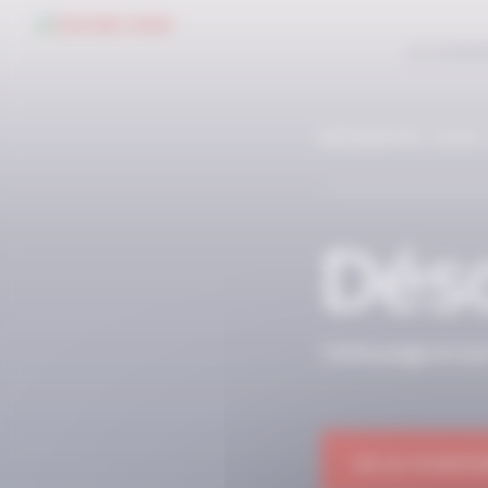
Panneau de gestion des cookies
LE CONC
RÉSERVÉ AUX
Déso
Cette page et so
OK JE M'ABON