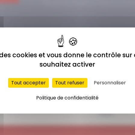
e des cookies et vous donne le contrôle su
souhaitez activer
Tout accepter
Tout refuser
Personnaliser
ACCÈS ILLIMITÉ
PAIEMENT
Politique de confidentialité
SÉCURISÉ
Plus de 400 séances
Carte bancaire,
en ligne
Paypal