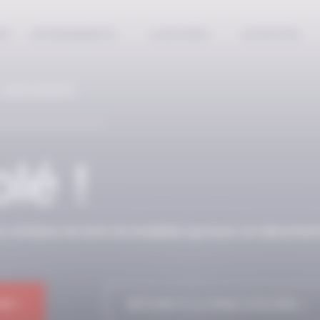
EPT
ENTRAINEMENTS
COACHING
NUTRITION
 ABONNÉS
lé !
n contenu ne sont accessibles qu’avec un abonnem
NE !
RETOUR À LA PAGE D'ACCUEIL