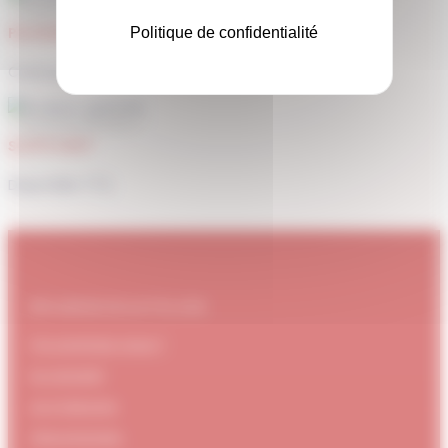
PAIEMENT SÉCURISÉ
Politique de confidentialité
Carte bancaire, Paypal
SUPPORT
Disponible 7/7j
#DUBNDIDUATELIER
Qui sommes-nous ?
Le concept
Je m'abonne
Témoignages