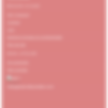
BESOIN D’AIDE
FAQ / Support
Contact
CGV
Mentions Légales et confidentialité
Plan de site
MON ATELIER
Se connecter
Mon compte
hello@dubndiduatelier.com