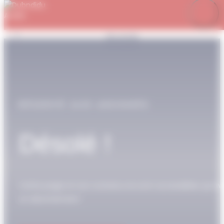
Panneau de gestion des cookies
Je m’abonne
Favoris
Mon compte
Se connecter
RÉSERVÉ AUX ABONNÉS
Désolé !
Cette page et son contenu ne sont accessibles qu’av
un abonnement.