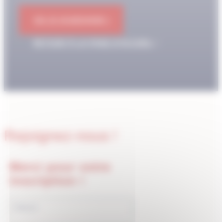
OK JE M'ABONNE !
RETOUR À LA PAGE D'ACCUEIL
Rejoignez-nous !
Merci pour votre
inscription !