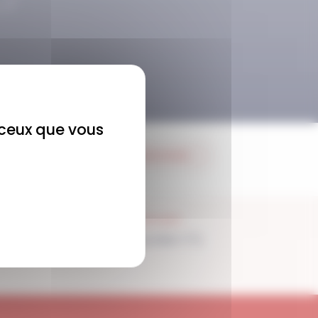
r ceux que vous
JE M'ABONNE
SUPPORT
Disponible 7/7j