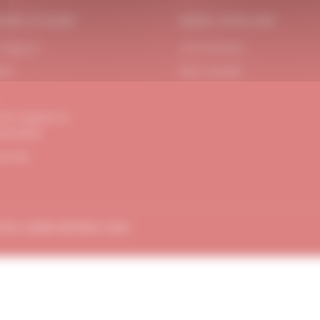
OIN D’AIDE
MON ATELIER
 Support
Se connecter
act
Mon compte
ons Légales et
dentialité
de site
TION
AMBE-DESIGN.COM