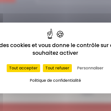
e des cookies et vous donne le contrôle su
souhaitez activer
Tout accepter
Tout refuser
Personnaliser
ACCÈS ILLIMITÉ
PAIEMENT
Politique de confidentialité
SÉCURISÉ
Plus de 400 séances
Carte bancaire,
en ligne
Paypal