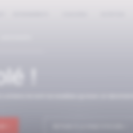
EPT
ENTRAINEMENTS
COACHING
NUTRITION
 ABONNÉS
lé !
n contenu ne sont accessibles qu’avec un abonnem
NE !
RETOUR À LA PAGE D'ACCUEIL