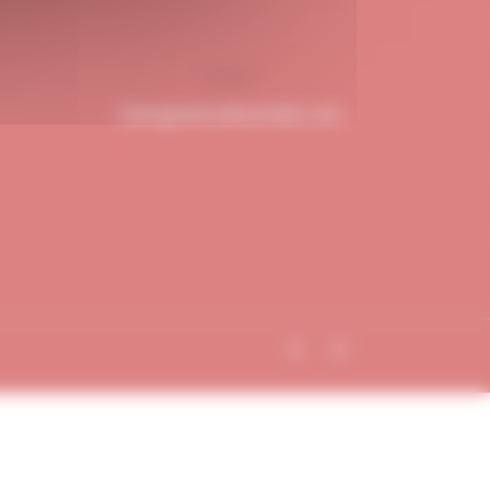
hello@dubndiduatelier.com