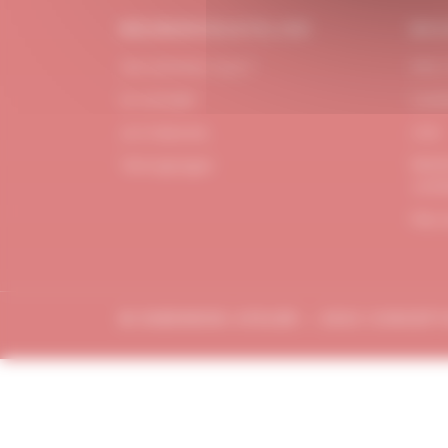
#DUBNDIDUATELIER
BES
Qui sommes-nous ?
FAQ /
Le concept
Cont
Je m'abonne
CGV
Menti
Témoignages
confi
Plan 
© DUBDNDIDU ATELIER – 2023 CONCEP