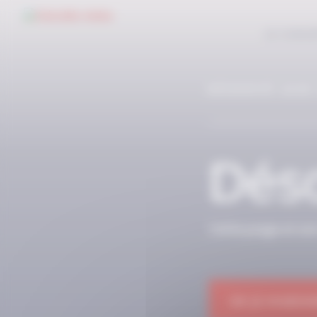
Panneau de gestion des cookies
LE CONC
RÉSERVÉ AUX
Déso
Cette page et so
OK JE M'ABON