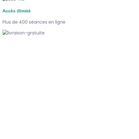
Accès illimité
Plus de 400 séances en ligne
Paiement sécurisé
Carte bancaire, Paypal
Support
Disponible 7/7j
#dubndiduatelier
Qui sommes-nous ?
Le concept
Je m'abonne
Témoignages