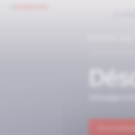
Panneau de gestion des cookies
LE CONC
RÉSERVÉ AUX
Déso
Cette page et so
OK JE M'ABON