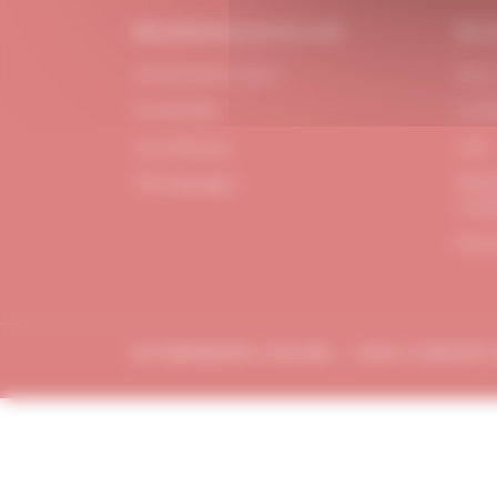
#DUBNDIDUATELIER
BES
Qui sommes-nous ?
FAQ /
Le concept
Cont
Je m'abonne
CGV
Menti
Témoignages
confi
Plan 
© DUBDNDIDU ATELIER – 2023 CONCEP