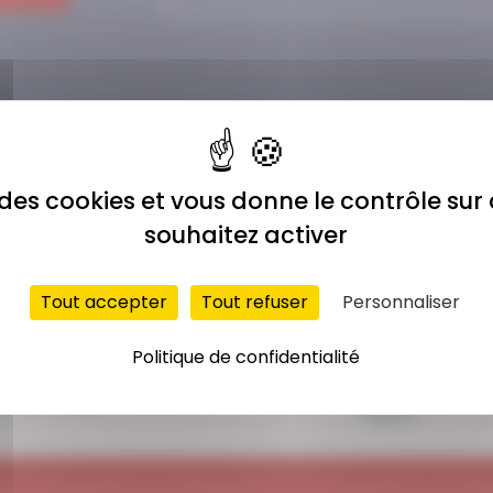
e des cookies et vous donne le contrôle su
souhaitez activer
Tout accepter
Tout refuser
Personnaliser
ACCÈS ILLIMITÉ
PAIEMENT
Politique de confidentialité
SÉCURISÉ
Plus de 400 séances
Carte bancaire,
en ligne
Paypal