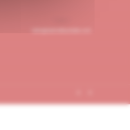
hello@dubndiduatelier.com