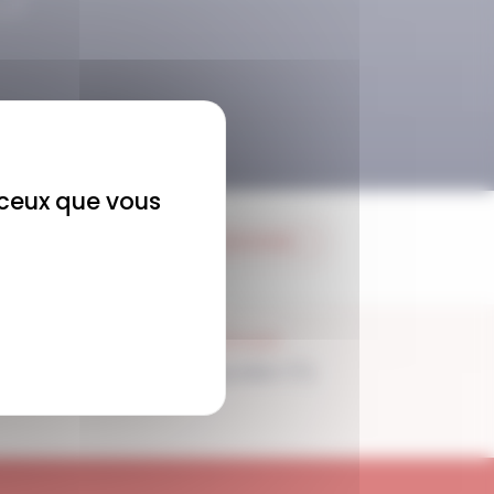
r ceux que vous
JE M'ABONNE
SUPPORT
Disponible 7/7j