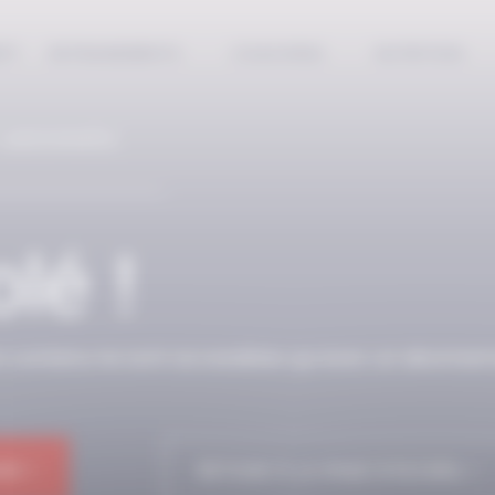
EPT
ENTRAINEMENTS
COACHING
NUTRITION
 ABONNÉS
lé !
n contenu ne sont accessibles qu’avec un abonnem
NE !
RETOUR À LA PAGE D'ACCUEIL