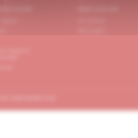
OIN D’AIDE
MON ATELIER
 Support
Se connecter
act
Mon compte
ons Légales et
dentialité
de site
TION
AMBE-DESIGN.COM