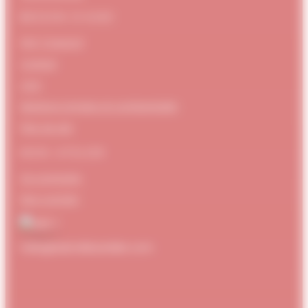
BESOIN D’AIDE
FAQ / Support
Contact
CGV
Mentions Légales et confidentialité
Plan de site
MON ATELIER
Se connecter
Mon compte
hello@dubndiduatelier.com