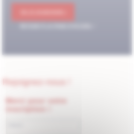
OK JE M'ABONNE !
RETOUR À LA PAGE D'ACCUEIL
Rejoignez-nous !
Merci pour votre
inscription !