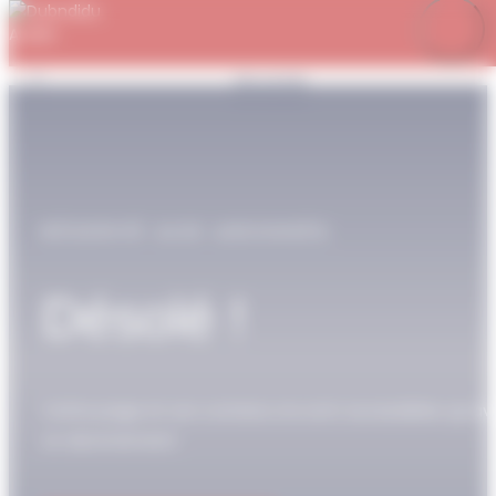
Panneau de gestion des cookies
Je m’abonne
Favoris
Mon compte
Se connecter
RÉSERVÉ AUX ABONNÉS
Désolé !
Cette page et son contenu ne sont accessibles qu’av
un abonnement.