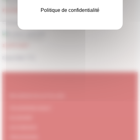
PAIEMENT SÉCURISÉ
Politique de confidentialité
Carte bancaire, Paypal
SUPPORT
Disponible 7/7j
#DUBNDIDUATELIER
Qui sommes-nous ?
Le concept
Je m'abonne
Témoignages