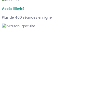
Accès illimité
Plus de 400 séances en ligne
Paiement sécurisé
Carte bancaire, Paypal
Support
Disponible 7/7j
#dubndiduatelier
Qui sommes-nous ?
Le concept
Je m'abonne
Témoignages