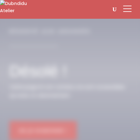
Panneau de gestion des cookies
RÉSERVÉ AUX ABONNÉS
Désolé !
Cette page et son contenu ne sont accessibles
qu’avec un abonnement.
OK JE M'ABONNE !