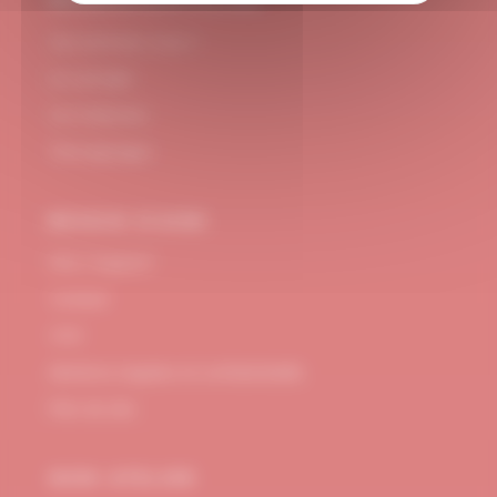
#DUBNDIDUATELIER
Qui sommes-nous ?
Le concept
Je m'abonne
Témoignages
BESOIN D’AIDE
FAQ / Support
Contact
CGV
Mentions Légales et confidentialité
Plan de site
MON ATELIER