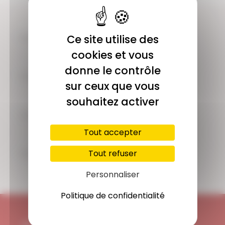
COMMUNAUTÉ
Ce site utilise des
Plus de 1900 membres actifs
cookies et vous
donne le contrôle
ACCÈS ILLIMITÉ
sur ceux que vous
Plus de 400 séances en ligne
souhaitez activer
PAIEMENT SÉCURISÉ
Carte bancaire, Paypal
Tout accepter
SUPPORT
Tout refuser
Disponible 7/7j
Personnaliser
Politique de confidentialité