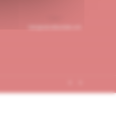
hello@dubndiduatelier.com