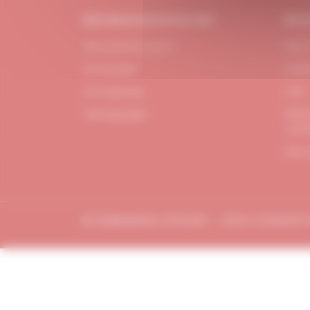
#DUBNDIDUATELIER
BES
Qui sommes-nous ?
FAQ /
Le concept
Cont
Je m'abonne
CGV
Menti
Témoignages
confi
Plan 
© DUBDNDIDU ATELIER – 2023 CONCEP