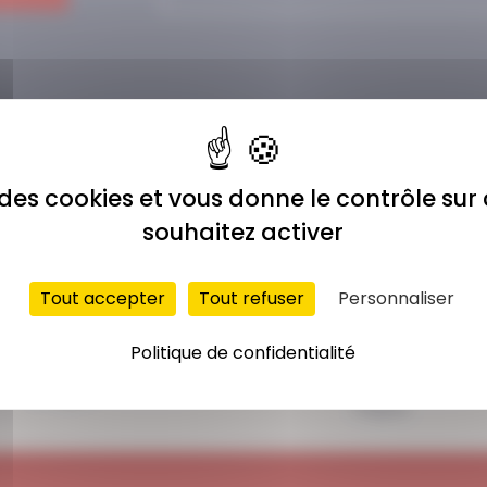
e des cookies et vous donne le contrôle su
souhaitez activer
Tout accepter
Tout refuser
Personnaliser
ACCÈS ILLIMITÉ
PAIEMENT
Politique de confidentialité
SÉCURISÉ
Plus de 400 séances
Carte bancaire,
en ligne
Paypal