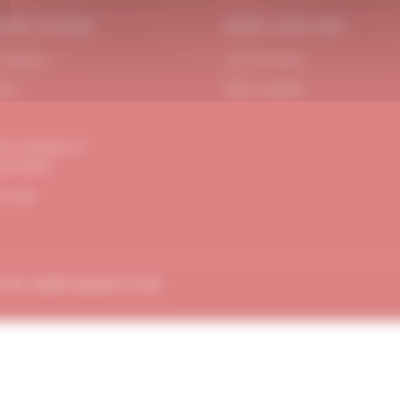
OIN D’AIDE
MON ATELIER
 Support
Se connecter
act
Mon compte
ons Légales et
dentialité
de site
TION
AMBE-DESIGN.COM