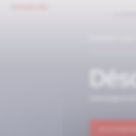
Panneau de gestion des cookies
LE CONC
RÉSERVÉ AUX
Déso
Cette page et so
OK JE M'ABON