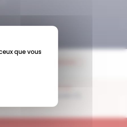
r ceux que vous
JE M'ABONNE
SUPPORT
Disponible 7/7j