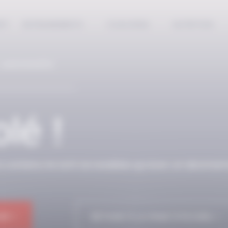
EPT
ENTRAINEMENTS
COACHING
NUTRITION
 ABONNÉS
lé !
n contenu ne sont accessibles qu’avec un abonnem
NE !
RETOUR À LA PAGE D'ACCUEIL