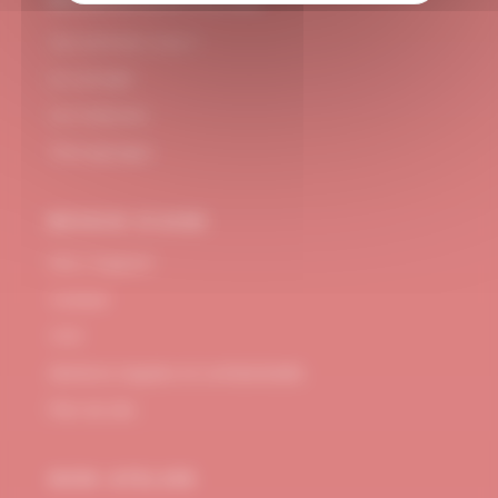
#DUBNDIDUATELIER
Qui sommes-nous ?
Le concept
Je m'abonne
Témoignages
BESOIN D’AIDE
FAQ / Support
Contact
CGV
Mentions Légales et confidentialité
Plan de site
MON ATELIER