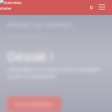
Panneau de gestion des cookies
RÉSERVÉ AUX ABONNÉS
Désolé !
Cette page et son contenu ne sont accessibles
qu’avec un abonnement.
OK JE M'ABONNE !