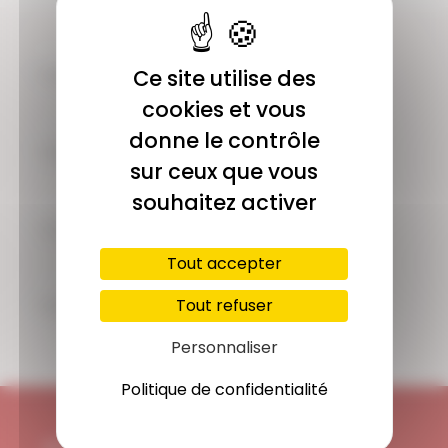
COMMUNAUTÉ
Ce site utilise des
Plus de 1900 membres actifs
cookies et vous
donne le contrôle
ACCÈS ILLIMITÉ
sur ceux que vous
Plus de 400 séances en ligne
souhaitez activer
PAIEMENT SÉCURISÉ
Carte bancaire, Paypal
Tout accepter
SUPPORT
Tout refuser
Disponible 7/7j
Personnaliser
Politique de confidentialité