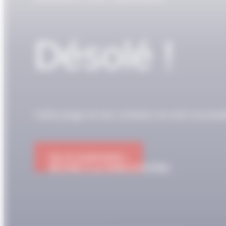
Désolé !
Cette page et son contenu ne sont access
OK JE M'ABONNE !
RETOUR À LA PAGE D'ACCUEIL