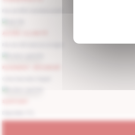
Plus de 1900 membres actifs
ACCÈS ILLIMITÉ
Plus de 400 séances en ligne
PAIEMENT SÉCURISÉ
Carte bancaire, Paypal
SUPPORT
Disponible 7/7j