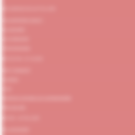
#DUBNDIDUATELIER
Qui sommes-nous ?
Le concept
Je m'abonne
Témoignages
BESOIN D’AIDE
FAQ / Support
Contact
CGV
Mentions Légales et confidentialité
Plan de site
MON ATELIER
Se connecter