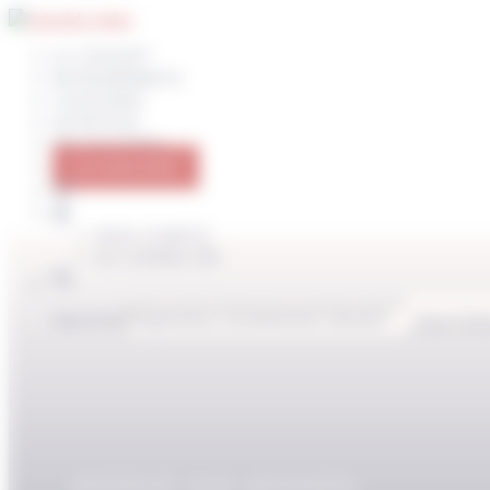
Panneau de gestion des cookies
LE CONCEPT
ENTRAINEMENTS
COACHING
NUTRITION
PROGRAMMES
JE M’ABONNE
MON COMPTE
SE CONNECTER
Search for:
Search But
RÉSERVÉ AUX ABONNÉS