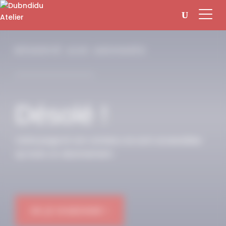
Panneau de gestion des cookies
RÉSERVÉ AUX ABONNÉS
Désolé !
Cette page et son contenu ne sont accessibles
qu’avec un abonnement.
OK JE M'ABONNE !