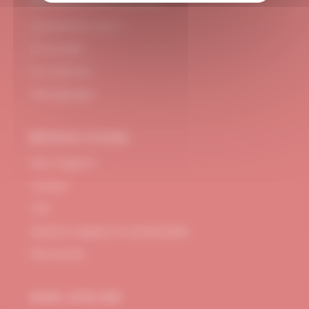
#DUBNDIDUATELIER
Qui sommes-nous ?
Le concept
Je m'abonne
Témoignages
BESOIN D’AIDE
FAQ / Support
Contact
CGV
Mentions Légales et confidentialité
Plan de site
MON ATELIER