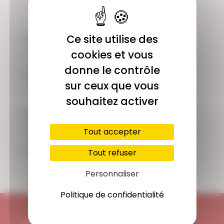
COMMUNAUTÉ
Ce site utilise des
Plus de 1900 membres actifs
cookies et vous
donne le contrôle
ACCÈS ILLIMITÉ
sur ceux que vous
Plus de 400 séances en ligne
souhaitez activer
PAIEMENT SÉCURISÉ
Carte bancaire, Paypal
Tout accepter
SUPPORT
Tout refuser
Disponible 7/7j
Personnaliser
Politique de confidentialité