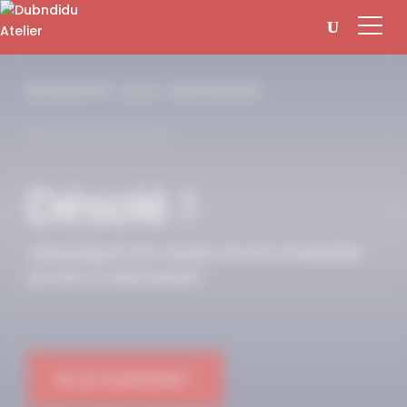
Panneau de gestion des cookies
RÉSERVÉ AUX ABONNÉS
Désolé !
Cette page et son contenu ne sont accessibles
qu’avec un abonnement.
OK JE M'ABONNE !