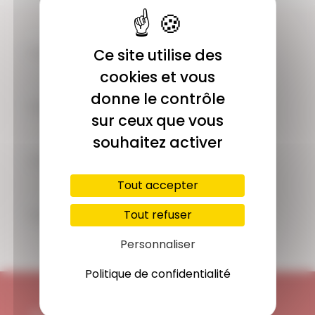
COMMUNAUTÉ
Ce site utilise des
Plus de 1900 membres actifs
cookies et vous
donne le contrôle
ACCÈS ILLIMITÉ
sur ceux que vous
Plus de 400 séances en ligne
souhaitez activer
PAIEMENT SÉCURISÉ
Carte bancaire, Paypal
Tout accepter
SUPPORT
Tout refuser
Disponible 7/7j
Personnaliser
Politique de confidentialité