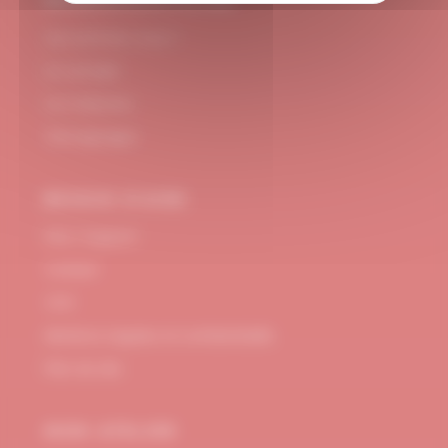
#DUBNDIDUATELIER
Qui sommes-nous ?
Le concept
Je m'abonne
Témoignages
BESOIN D’AIDE
FAQ / Support
Contact
CGV
Mentions Légales et confidentialité
Plan de site
MON ATELIER