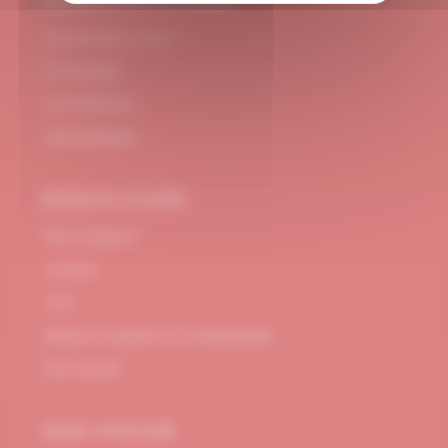
#DUBNDIDUATELIER
Qui sommes-nous ?
Le concept
Je m'abonne
Témoignages
BESOIN D’AIDE
FAQ / Support
Contact
CGV
Mentions Légales et confidentialité
Plan de site
MON ATELIER