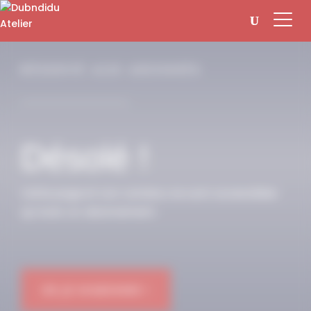
Panneau de gestion des cookies
RÉSERVÉ AUX ABONNÉS
Désolé !
Cette page et son contenu ne sont accessibles
qu’avec un abonnement.
OK JE M'ABONNE !