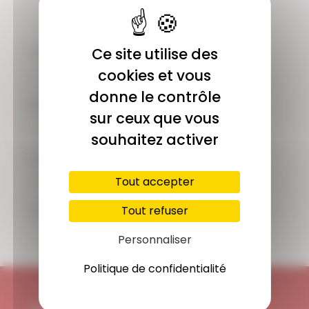
COMMUNAUTÉ
Ce site utilise des
Plus de 1900 membres actifs
cookies et vous
donne le contrôle
ACCÈS ILLIMITÉ
sur ceux que vous
Plus de 400 séances en ligne
souhaitez activer
PAIEMENT SÉCURISÉ
Carte bancaire, Paypal
Tout accepter
SUPPORT
Tout refuser
Disponible 7/7j
Personnaliser
Politique de confidentialité