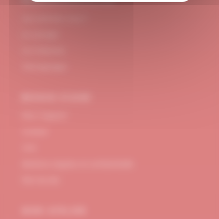
#DUBNDIDUATELIER
Qui sommes-nous ?
Le concept
Je m'abonne
Témoignages
BESOIN D’AIDE
FAQ / Support
Contact
CGV
Mentions Légales et confidentialité
Plan de site
MON ATELIER