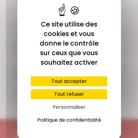
COMMUNAUTÉ
Ce site utilise des
Plus de 1900 membres actifs
cookies et vous
donne le contrôle
ACCÈS ILLIMITÉ
sur ceux que vous
Plus de 400 séances en ligne
souhaitez activer
PAIEMENT SÉCURISÉ
Carte bancaire, Paypal
Tout accepter
SUPPORT
Tout refuser
Disponible 7/7j
Personnaliser
Politique de confidentialité