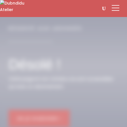
Panneau de gestion des cookies
RÉSERVÉ AUX ABONNÉS
Désolé !
Cette page et son contenu ne sont accessibles
qu’avec un abonnement.
OK JE M'ABONNE !