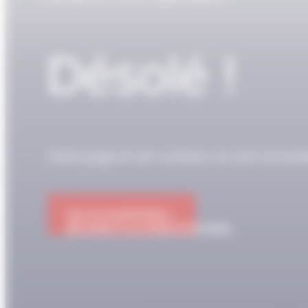
Désolé !
Cette page et son contenu ne sont access
OK JE M'ABONNE !
RETOUR À LA PAGE D'ACCUEIL