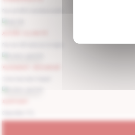
Plus de 1900 membres actifs
ACCÈS ILLIMITÉ
Plus de 400 séances en ligne
PAIEMENT SÉCURISÉ
Carte bancaire, Paypal
SUPPORT
Disponible 7/7j