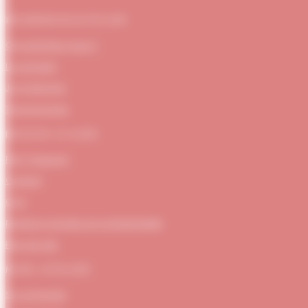
#DUBNDIDUATELIER
Qui sommes-nous ?
Le concept
Je m'abonne
Témoignages
BESOIN D’AIDE
FAQ / Support
Contact
CGV
Mentions Légales et confidentialité
Plan de site
MON ATELIER
Se connecter