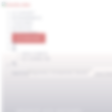
Panneau de gestion des cookies
LE CONCEPT
ENTRAINEMENTS
COACHING
NUTRITION
PROGRAMMES
JE M’ABONNE
MON COMPTE
SE CONNECTER
Search for:
Search But
RÉSERVÉ AUX ABONNÉS