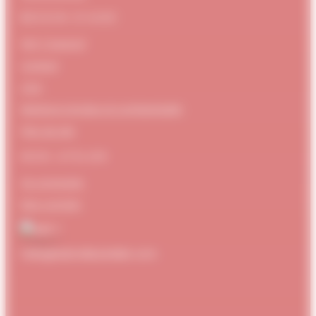
BESOIN D’AIDE
FAQ / Support
Contact
CGV
Mentions Légales et confidentialité
Plan de site
MON ATELIER
Se connecter
Mon compte
hello@dubndiduatelier.com