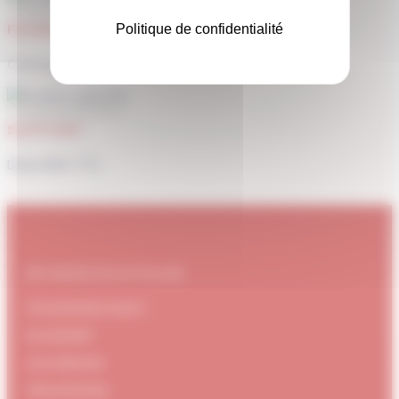
PAIEMENT SÉCURISÉ
Politique de confidentialité
Carte bancaire, Paypal
SUPPORT
Disponible 7/7j
#DUBNDIDUATELIER
Qui sommes-nous ?
Le concept
Je m'abonne
Témoignages