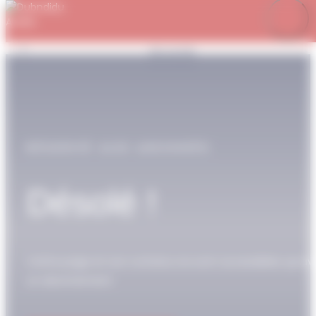
Panneau de gestion des cookies
Je m’abonne
Favoris
Mon compte
Se connecter
RÉSERVÉ AUX ABONNÉS
Désolé !
Cette page et son contenu ne sont accessibles qu’av
un abonnement.