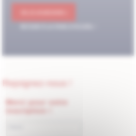
OK JE M'ABONNE !
RETOUR À LA PAGE D'ACCUEIL
Rejoignez-nous !
Merci pour votre
inscription !