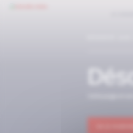
Panneau de gestion des cookies
LE CONC
RÉSERVÉ AUX
Déso
Cette page et so
OK JE M'ABON