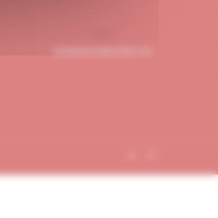
hello@dubndiduatelier.com