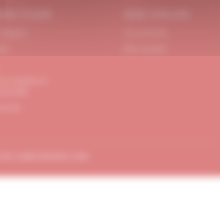
OIN D’AIDE
MON ATELIER
 Support
Se connecter
act
Mon compte
ons Légales et
dentialité
de site
TION
AMBE-DESIGN.COM