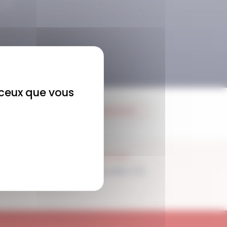
r ceux que vous
JE M'ABONNE
SUPPORT
Disponible 7/7j