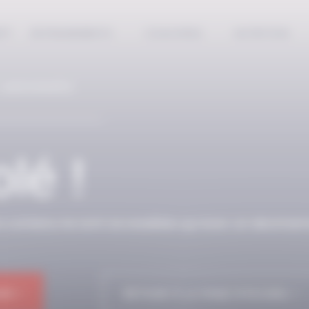
EPT
ENTRAINEMENTS
COACHING
NUTRITION
 ABONNÉS
lé !
n contenu ne sont accessibles qu’avec un abonnem
NE !
RETOUR À LA PAGE D'ACCUEIL