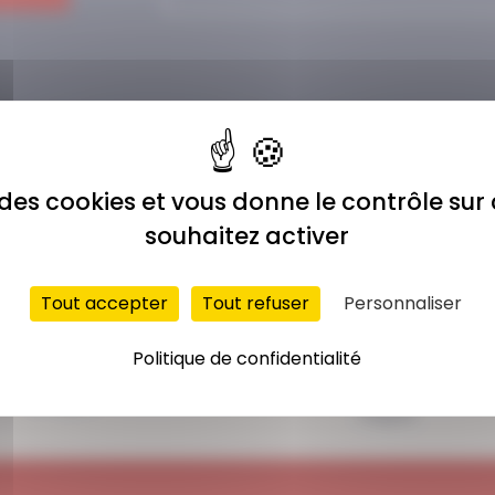
e des cookies et vous donne le contrôle su
souhaitez activer
Tout accepter
Tout refuser
Personnaliser
ACCÈS ILLIMITÉ
PAIEMENT
Politique de confidentialité
SÉCURISÉ
Plus de 400 séances
Carte bancaire,
en ligne
Paypal