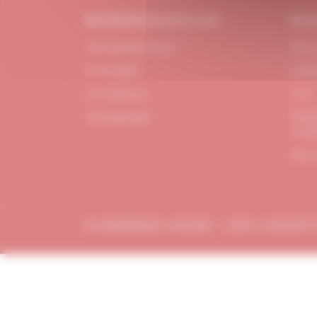
#DUBNDIDUATELIER
BES
Qui sommes-nous ?
FAQ /
Le concept
Cont
Je m'abonne
CGV
Menti
Témoignages
confi
Plan 
© DUBDNDIDU ATELIER – 2023 CONCEP