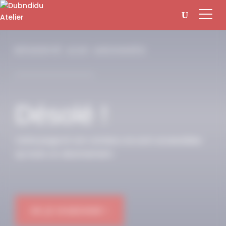
Panneau de gestion des cookies
RÉSERVÉ AUX ABONNÉS
Désolé !
Cette page et son contenu ne sont accessibles
qu’avec un abonnement.
OK JE M'ABONNE !