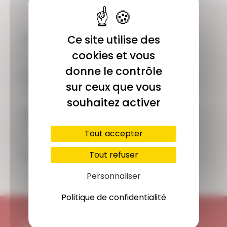
COMMUNAUTÉ
Ce site utilise des
Plus de 1900 membres actifs
cookies et vous
donne le contrôle
ACCÈS ILLIMITÉ
sur ceux que vous
Plus de 400 séances en ligne
souhaitez activer
PAIEMENT SÉCURISÉ
Carte bancaire, Paypal
Tout accepter
SUPPORT
Tout refuser
Disponible 7/7j
Personnaliser
Politique de confidentialité