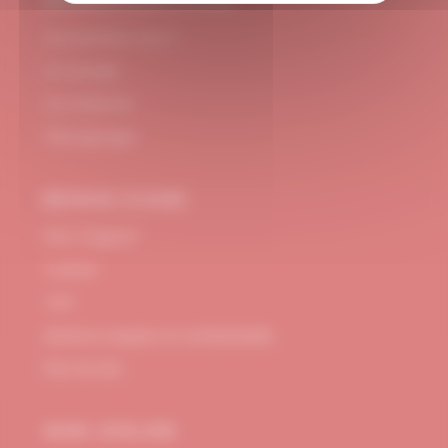
#DUBNDIDUATELIER
Qui sommes-nous ?
Le concept
Je m'abonne
Témoignages
BESOIN D’AIDE
FAQ / Support
Contact
CGV
Mentions Légales et confidentialité
Plan de site
MON ATELIER