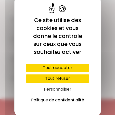
COMMUNAUTÉ
Ce site utilise des
Plus de 1900 membres actifs
cookies et vous
donne le contrôle
ACCÈS ILLIMITÉ
sur ceux que vous
Plus de 400 séances en ligne
souhaitez activer
PAIEMENT SÉCURISÉ
Carte bancaire, Paypal
Tout accepter
SUPPORT
Tout refuser
Disponible 7/7j
Personnaliser
Politique de confidentialité