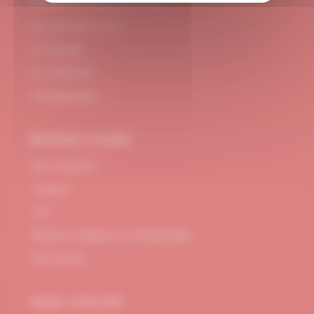
#DUBNDIDUATELIER
Qui sommes-nous ?
Le concept
Je m'abonne
Témoignages
BESOIN D’AIDE
FAQ / Support
Contact
CGV
Mentions Légales et confidentialité
Plan de site
MON ATELIER