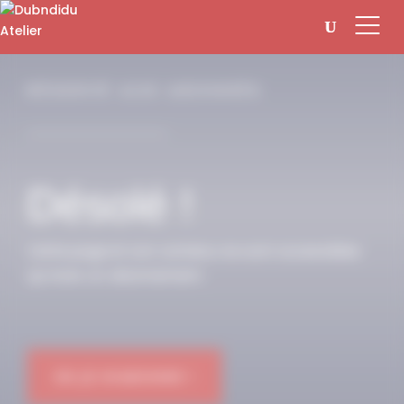
Panneau de gestion des cookies
RÉSERVÉ AUX ABONNÉS
Désolé !
Cette page et son contenu ne sont accessibles
qu’avec un abonnement.
OK JE M'ABONNE !