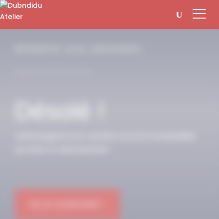
Panneau de gestion des cookies
RÉSERVÉ AUX ABONNÉS
Désolé !
Cette page et son contenu ne sont accessibles
qu’avec un abonnement.
OK JE M'ABONNE !