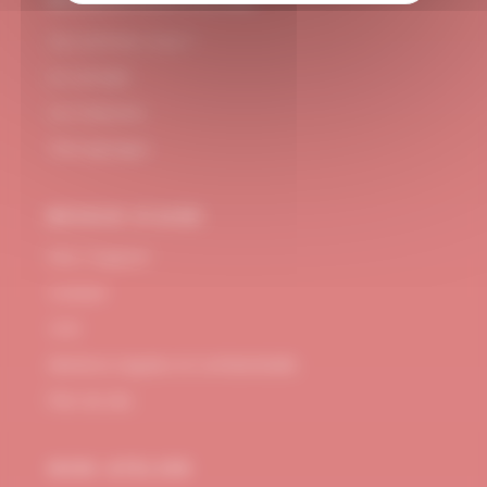
#DUBNDIDUATELIER
Qui sommes-nous ?
Le concept
Je m'abonne
Témoignages
BESOIN D’AIDE
FAQ / Support
Contact
CGV
Mentions Légales et confidentialité
Plan de site
MON ATELIER