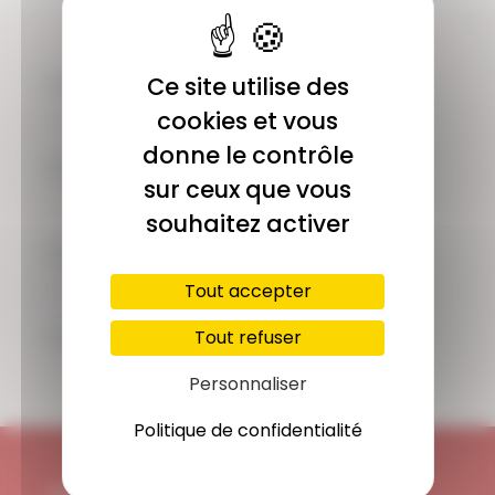
COMMUNAUTÉ
Ce site utilise des
Plus de 1900 membres actifs
cookies et vous
donne le contrôle
ACCÈS ILLIMITÉ
sur ceux que vous
Plus de 400 séances en ligne
souhaitez activer
PAIEMENT SÉCURISÉ
Carte bancaire, Paypal
Tout accepter
SUPPORT
Tout refuser
Disponible 7/7j
Personnaliser
Politique de confidentialité