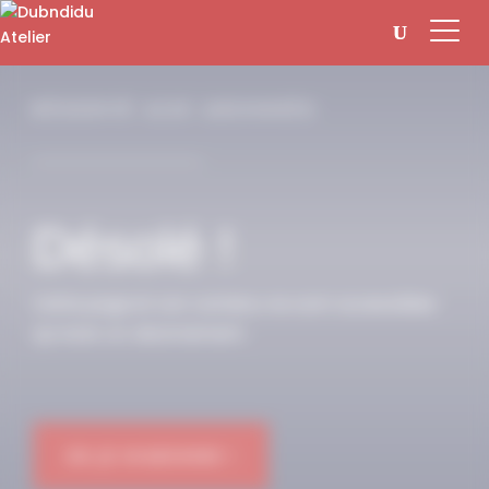
Panneau de gestion des cookies
RÉSERVÉ AUX ABONNÉS
Désolé !
Cette page et son contenu ne sont accessibles
qu’avec un abonnement.
OK JE M'ABONNE !