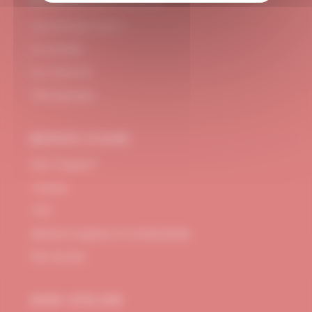
#DUBNDIDUATELIER
Qui sommes-nous ?
Le concept
Je m'abonne
Témoignages
BESOIN D’AIDE
FAQ / Support
Contact
CGV
Mentions Légales et confidentialité
Plan de site
MON ATELIER