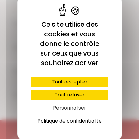
COMMUNAUTÉ
Ce site utilise des
Plus de 1900 membres actifs
cookies et vous
donne le contrôle
ACCÈS ILLIMITÉ
sur ceux que vous
Plus de 400 séances en ligne
souhaitez activer
PAIEMENT SÉCURISÉ
Carte bancaire, Paypal
Tout accepter
SUPPORT
Tout refuser
Disponible 7/7j
Personnaliser
Politique de confidentialité