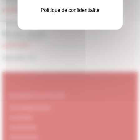
PAIEMENT SÉCURISÉ
Politique de confidentialité
Carte bancaire, Paypal
SUPPORT
Disponible 7/7j
#DUBNDIDUATELIER
Qui sommes-nous ?
Le concept
Je m'abonne
Témoignages