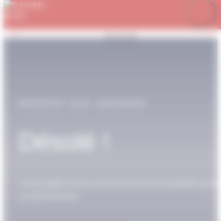
Panneau de gestion des cookies
Je m’abonne
Favoris
Mon compte
Se connecter
RÉSERVÉ AUX ABONNÉS
Désolé !
Cette page et son contenu ne sont accessibles qu’av
un abonnement.