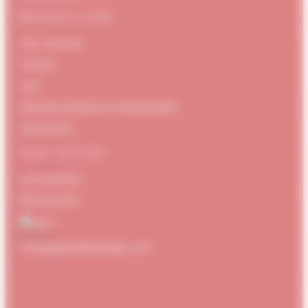
BESOIN D’AIDE
FAQ / Support
Contact
CGV
Mentions Légales et confidentialité
Plan de site
MON ATELIER
Se connecter
Mon compte
hello@dubndiduatelier.com