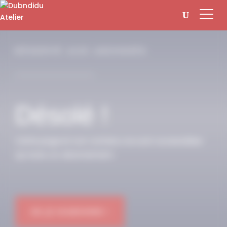
Panneau de gestion des cookies
RÉSERVÉ AUX ABONNÉS
Désolé !
Cette page et son contenu ne sont accessibles
qu’avec un abonnement.
OK JE M'ABONNE !