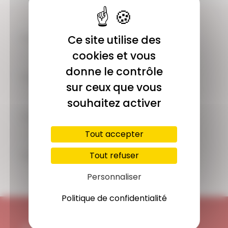
COMMUNAUTÉ
Ce site utilise des
Plus de 1900 membres actifs
cookies et vous
donne le contrôle
ACCÈS ILLIMITÉ
sur ceux que vous
Plus de 400 séances en ligne
souhaitez activer
PAIEMENT SÉCURISÉ
Carte bancaire, Paypal
Tout accepter
SUPPORT
Tout refuser
Disponible 7/7j
Personnaliser
Politique de confidentialité