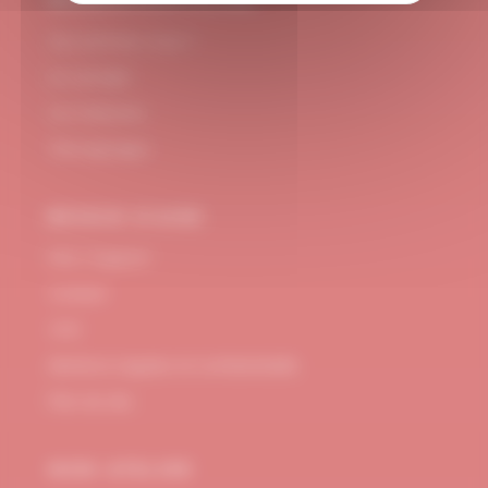
#DUBNDIDUATELIER
Qui sommes-nous ?
Le concept
Je m'abonne
Témoignages
BESOIN D’AIDE
FAQ / Support
Contact
CGV
Mentions Légales et confidentialité
Plan de site
MON ATELIER