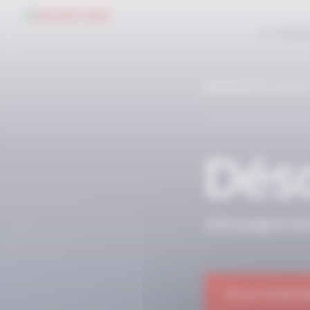
Panneau de gestion des cookies
LE CONC
RÉSERVÉ AUX
Déso
Cette page et so
OK JE M'ABON