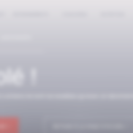
EPT
ENTRAINEMENTS
COACHING
NUTRITION
 ABONNÉS
lé !
n contenu ne sont accessibles qu’avec un abonnem
NE !
RETOUR À LA PAGE D'ACCUEIL