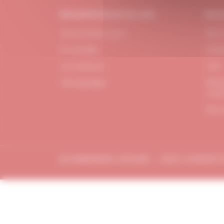
#DUBNDIDUATELIER
BES
Qui sommes-nous ?
FAQ /
Le concept
Cont
Je m'abonne
CGV
Menti
Témoignages
confi
Plan 
© DUBDNDIDU ATELIER – 2023 CONCEP