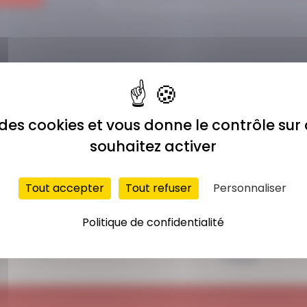
e des cookies et vous donne le contrôle su
souhaitez activer
Tout accepter
Tout refuser
Personnaliser
ACCÈS ILLIMITÉ
PAIEMENT
Politique de confidentialité
SÉCURISÉ
Plus de 400 séances
Carte bancaire,
en ligne
Paypal