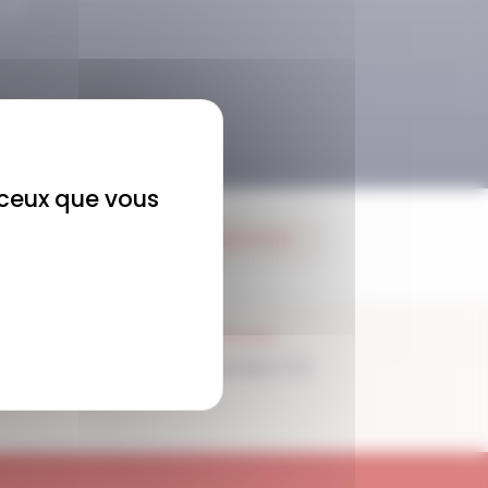
r ceux que vous
JE M'ABONNE
SUPPORT
Disponible 7/7j