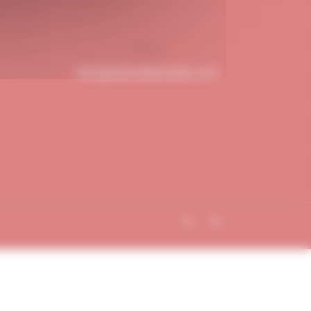
hello@dubndiduatelier.com