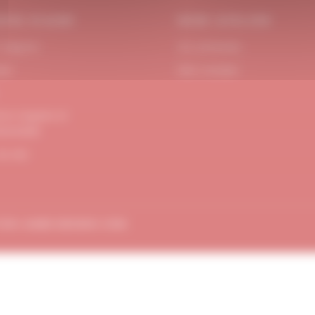
OIN D’AIDE
MON ATELIER
 Support
Se connecter
act
Mon compte
ons Légales et
dentialité
de site
TION
AMBE-DESIGN.COM