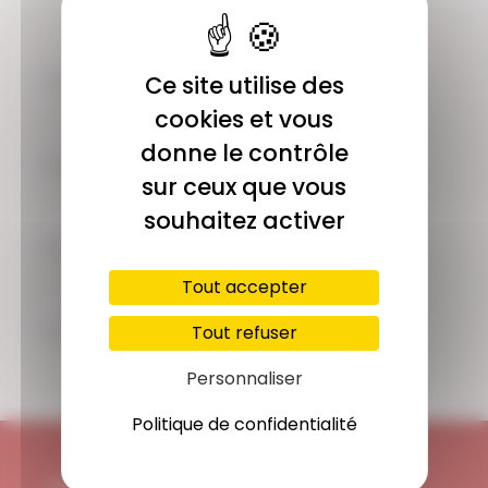
COMMUNAUTÉ
Ce site utilise des
Plus de 1900 membres actifs
cookies et vous
donne le contrôle
ACCÈS ILLIMITÉ
sur ceux que vous
Plus de 400 séances en ligne
souhaitez activer
PAIEMENT SÉCURISÉ
Carte bancaire, Paypal
Tout accepter
SUPPORT
Tout refuser
Disponible 7/7j
Personnaliser
Politique de confidentialité