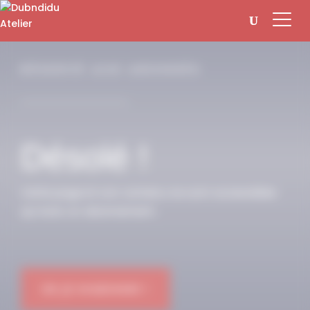
Panneau de gestion des cookies
RÉSERVÉ AUX ABONNÉS
Désolé !
Cette page et son contenu ne sont accessibles
qu’avec un abonnement.
OK JE M'ABONNE !