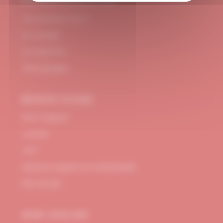
#DUBNDIDUATELIER
Qui sommes-nous ?
Le concept
Je m'abonne
Témoignages
BESOIN D’AIDE
FAQ / Support
Contact
CGV
Mentions Légales et confidentialité
Plan de site
MON ATELIER