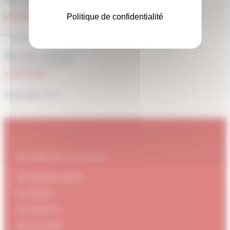
PAIEMENT SÉCURISÉ
Politique de confidentialité
Carte bancaire, Paypal
SUPPORT
Disponible 7/7j
#DUBNDIDUATELIER
Qui sommes-nous ?
Le concept
Je m'abonne
Témoignages