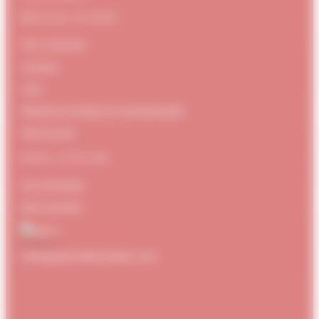
BESOIN D’AIDE
FAQ / Support
Contact
CGV
Mentions Légales et confidentialité
Plan de site
MON ATELIER
Se connecter
Mon compte
hello@dubndiduatelier.com