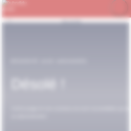
Panneau de gestion des cookies
Je m’abonne
Favoris
Mon compte
Se connecter
RÉSERVÉ AUX ABONNÉS
Désolé !
Cette page et son contenu ne sont accessibles qu’av
un abonnement.