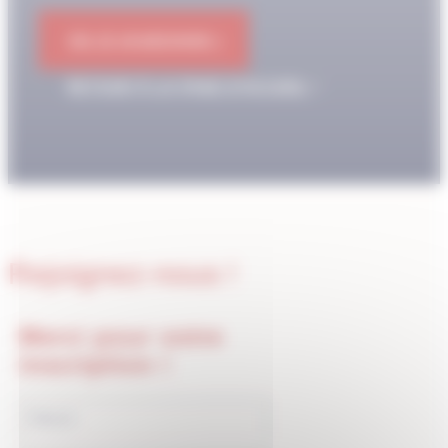
OK JE M'ABONNE !
RETOUR À LA PAGE D'ACCUEIL
Rejoignez-nous !
Merci pour votre
inscription !