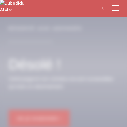
Panneau de gestion des cookies
RÉSERVÉ AUX ABONNÉS
Désolé !
Cette page et son contenu ne sont accessibles
qu’avec un abonnement.
OK JE M'ABONNE !