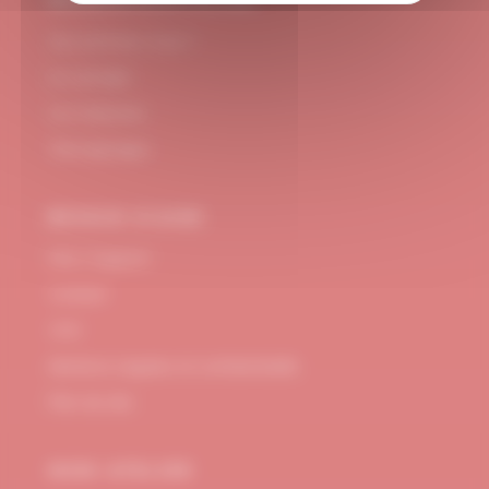
#DUBNDIDUATELIER
Qui sommes-nous ?
Le concept
Je m'abonne
Témoignages
BESOIN D’AIDE
FAQ / Support
Contact
CGV
Mentions Légales et confidentialité
Plan de site
MON ATELIER