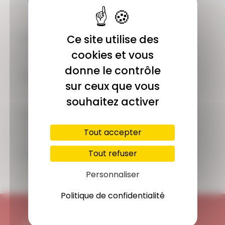
COMMUNAUTÉ
Ce site utilise des
Plus de 1900 membres actifs
cookies et vous
donne le contrôle
ACCÈS ILLIMITÉ
sur ceux que vous
Plus de 400 séances en ligne
souhaitez activer
PAIEMENT SÉCURISÉ
Carte bancaire, Paypal
Tout accepter
SUPPORT
Tout refuser
Disponible 7/7j
Personnaliser
Politique de confidentialité