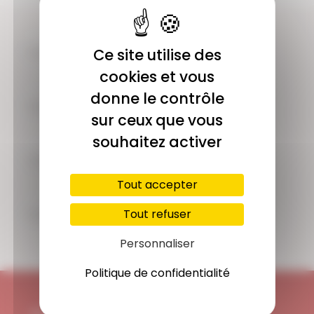
COMMUNAUTÉ
Ce site utilise des
Plus de 1900 membres actifs
cookies et vous
donne le contrôle
ACCÈS ILLIMITÉ
sur ceux que vous
Plus de 400 séances en ligne
souhaitez activer
PAIEMENT SÉCURISÉ
Carte bancaire, Paypal
Tout accepter
SUPPORT
Tout refuser
Disponible 7/7j
Personnaliser
Politique de confidentialité