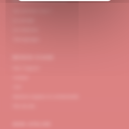
#DUBNDIDUATELIER
Qui sommes-nous ?
Le concept
Je m'abonne
Témoignages
BESOIN D’AIDE
FAQ / Support
Contact
CGV
Mentions Légales et confidentialité
Plan de site
MON ATELIER