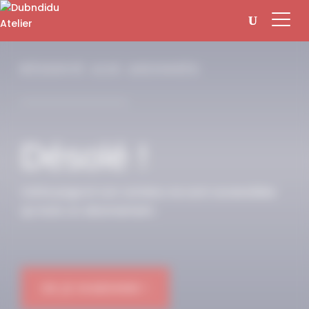
Panneau de gestion des cookies
RÉSERVÉ AUX ABONNÉS
Désolé !
Cette page et son contenu ne sont accessibles
qu’avec un abonnement.
OK JE M'ABONNE !