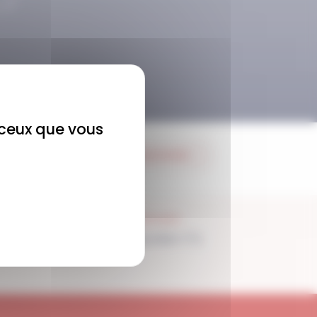
r ceux que vous
JE M'ABONNE
SUPPORT
Disponible 7/7j