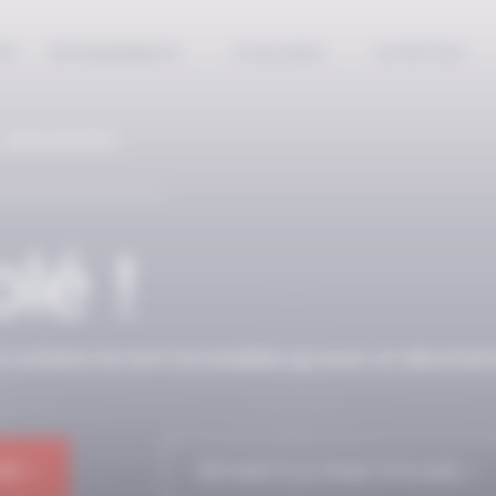
EPT
ENTRAINEMENTS
COACHING
NUTRITION
 ABONNÉS
lé !
n contenu ne sont accessibles qu’avec un abonnem
NE !
RETOUR À LA PAGE D'ACCUEIL