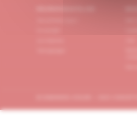
#DUBNDIDUATELIER
BES
Qui sommes-nous ?
FAQ /
Le concept
Cont
Je m'abonne
CGV
Menti
Témoignages
confi
Plan 
© DUBDNDIDU ATELIER – 2023 CONCEP