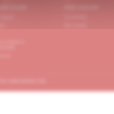
OIN D’AIDE
MON ATELIER
 Support
Se connecter
act
Mon compte
ons Légales et
dentialité
de site
TION
AMBE-DESIGN.COM