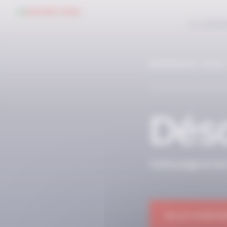
Panneau de gestion des cookies
LE CONC
RÉSERVÉ AUX
Déso
Cette page et so
OK JE M'ABON