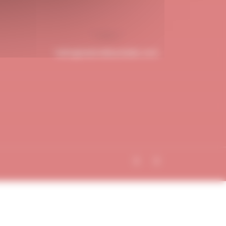
hello@dubndiduatelier.com