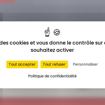
e des cookies et vous donne le contrôle su
souhaitez activer
Tout accepter
Tout refuser
Personnaliser
ACCÈS ILLIMITÉ
PAIEMENT
Politique de confidentialité
SÉCURISÉ
Plus de 400 séances
Carte bancaire,
en ligne
Paypal