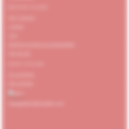
BESOIN D’AIDE
FAQ / Support
Contact
CGV
Mentions Légales et confidentialité
Plan de site
MON ATELIER
Se connecter
Mon compte
hello@dubndiduatelier.com