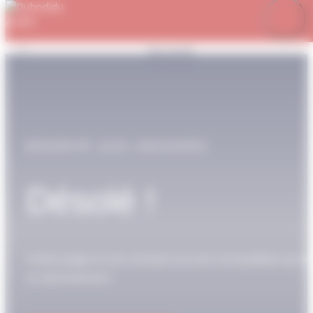
Panneau de gestion des cookies
Je m’abonne
Favoris
Mon compte
Se connecter
RÉSERVÉ AUX ABONNÉS
Désolé !
Cette page et son contenu ne sont accessibles qu’av
un abonnement.