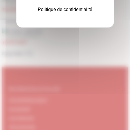
PAIEMENT SÉCURISÉ
Politique de confidentialité
Carte bancaire, Paypal
SUPPORT
Disponible 7/7j
#DUBNDIDUATELIER
Qui sommes-nous ?
Le concept
Je m'abonne
Témoignages