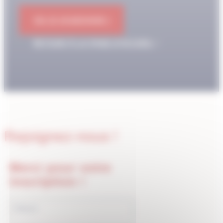
OK JE M'ABONNE !
RETOUR À LA PAGE D'ACCUEIL
Rejoignez-nous !
Merci pour votre
inscription !