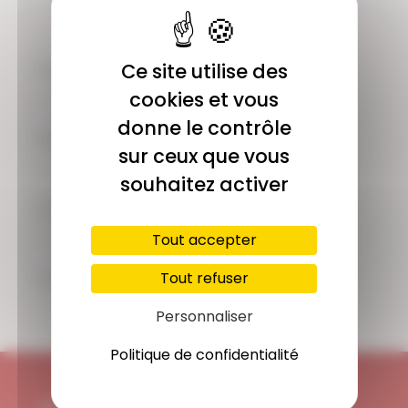
COMMUNAUTÉ
Ce site utilise des
Plus de 1900 membres actifs
cookies et vous
donne le contrôle
ACCÈS ILLIMITÉ
sur ceux que vous
Plus de 400 séances en ligne
souhaitez activer
PAIEMENT SÉCURISÉ
Carte bancaire, Paypal
Tout accepter
SUPPORT
Tout refuser
Disponible 7/7j
Personnaliser
Politique de confidentialité