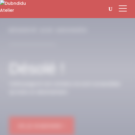
Panneau de gestion des cookies
RÉSERVÉ AUX ABONNÉS
Désolé !
Cette page et son contenu ne sont accessibles
qu’avec un abonnement.
OK JE M'ABONNE !