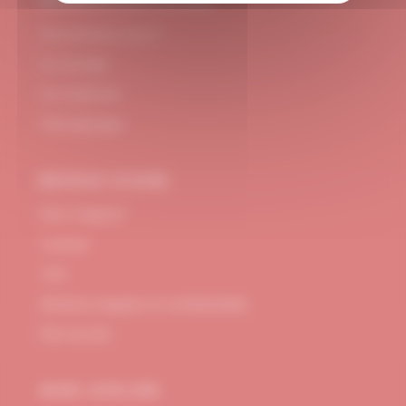
#DUBNDIDUATELIER
Qui sommes-nous ?
Le concept
Je m'abonne
Témoignages
BESOIN D’AIDE
FAQ / Support
Contact
CGV
Mentions Légales et confidentialité
Plan de site
MON ATELIER