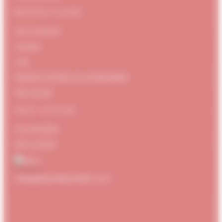
BESOIN D’AIDE
FAQ / Support
Contact
CGV
Mentions Légales et confidentialité
Plan de site
MON ATELIER
Se connecter
Mon compte
hello@dubndiduatelier.com