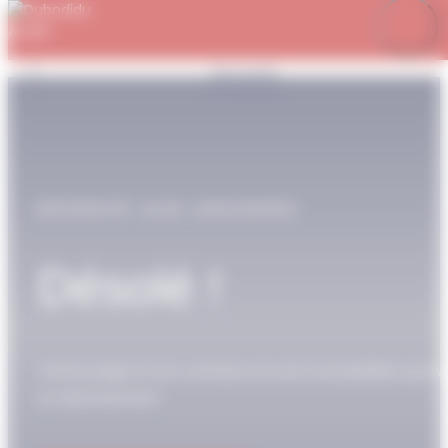
Panneau de gestion des cookies
Je m’abonne
Favoris
Mon compte
Se connecter
RÉSERVÉ AUX ABONNÉS
Désolé !
Cette page et son contenu ne sont accessibles qu’av
un abonnement.