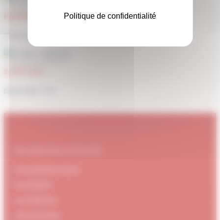
PAIEMENT SÉCURISÉ
Politique de confidentialité
Carte bancaire, Paypal
SUPPORT
Disponible 7/7j
#DUBNDIDUATELIER
Qui sommes-nous ?
Le concept
Je m'abonne
Témoignages