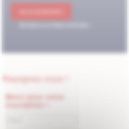
OK JE M'ABONNE !
RETOUR À LA PAGE D'ACCUEIL
Rejoignez-nous !
Merci pour votre
inscription !