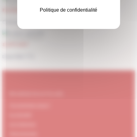
PAIEMENT SÉCURISÉ
Politique de confidentialité
Carte bancaire, Paypal
SUPPORT
Disponible 7/7j
#DUBNDIDUATELIER
Qui sommes-nous ?
Le concept
Je m'abonne
Témoignages