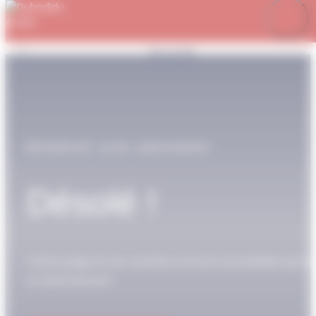
Panneau de gestion des cookies
Je m’abonne
Favoris
Mon compte
Se connecter
RÉSERVÉ AUX ABONNÉS
Désolé !
Cette page et son contenu ne sont accessibles qu’av
un abonnement.