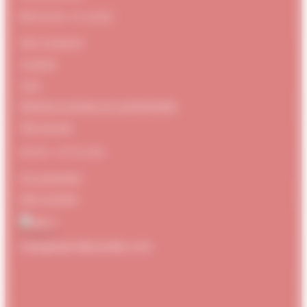
BESOIN D’AIDE
FAQ / Support
Contact
CGV
Mentions Légales et confidentialité
Plan de site
MON ATELIER
Se connecter
Mon compte
hello@dubndiduatelier.com