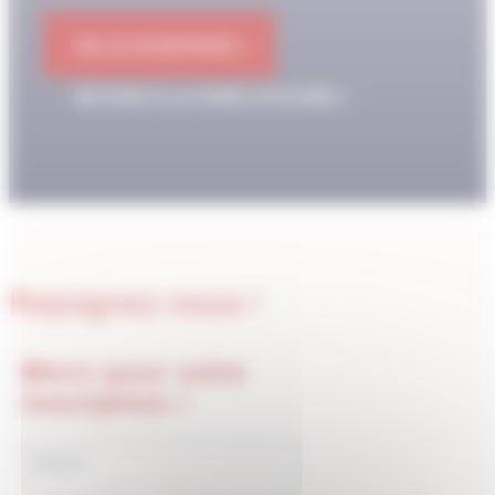
OK JE M'ABONNE !
RETOUR À LA PAGE D'ACCUEIL
Rejoignez-nous !
Merci pour votre
inscription !