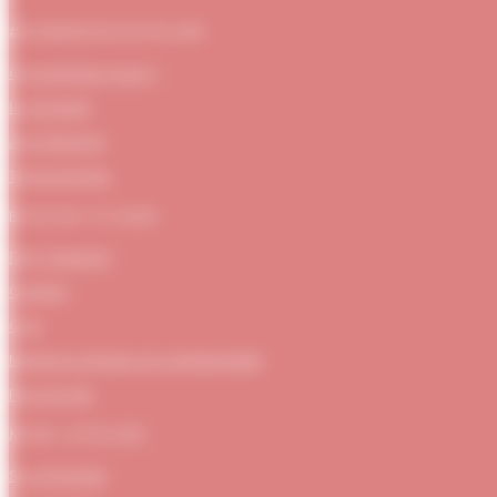
#DUBNDIDUATELIER
Qui sommes-nous ?
Le concept
Je m'abonne
Témoignages
BESOIN D’AIDE
FAQ / Support
Contact
CGV
Mentions Légales et confidentialité
Plan de site
MON ATELIER
Se connecter