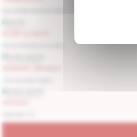
Plus de 1900 membres actifs
ACCÈS ILLIMITÉ
Plus de 400 séances en ligne
PAIEMENT SÉCURISÉ
Carte bancaire, Paypal
SUPPORT
Disponible 7/7j