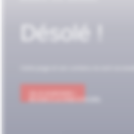
Désolé !
Cette page et son contenu ne sont access
OK JE M'ABONNE !
RETOUR À LA PAGE D'ACCUEIL