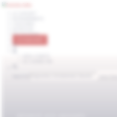
Panneau de gestion des cookies
LE CONCEPT
ENTRAINEMENTS
COACHING
NUTRITION
PROGRAMMES
JE M’ABONNE
MON COMPTE
SE CONNECTER
Search for:
Search But
RÉSERVÉ AUX ABONNÉS