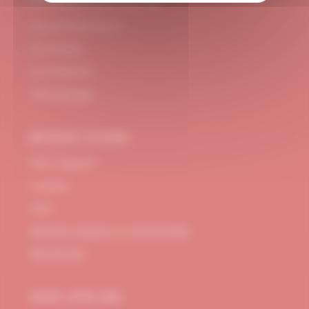
#DUBNDIDUATELIER
Qui sommes-nous ?
Le concept
Je m'abonne
Témoignages
BESOIN D’AIDE
FAQ / Support
Contact
CGV
Mentions Légales et confidentialité
Plan de site
MON ATELIER