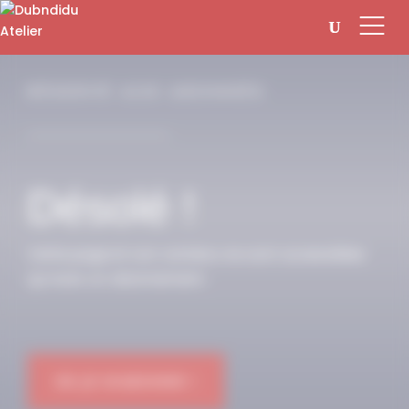
Panneau de gestion des cookies
RÉSERVÉ AUX ABONNÉS
Désolé !
Cette page et son contenu ne sont accessibles
qu’avec un abonnement.
OK JE M'ABONNE !