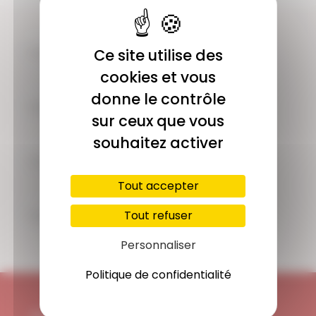
COMMUNAUTÉ
Ce site utilise des
Plus de 1900 membres actifs
cookies et vous
donne le contrôle
ACCÈS ILLIMITÉ
sur ceux que vous
Plus de 400 séances en ligne
souhaitez activer
PAIEMENT SÉCURISÉ
Carte bancaire, Paypal
Tout accepter
SUPPORT
Tout refuser
Disponible 7/7j
Personnaliser
Politique de confidentialité