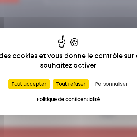
e des cookies et vous donne le contrôle su
souhaitez activer
Tout accepter
Tout refuser
Personnaliser
ACCÈS ILLIMITÉ
PAIEMENT
Politique de confidentialité
SÉCURISÉ
Plus de 400 séances
Carte bancaire,
en ligne
Paypal