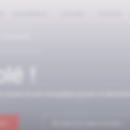
EPT
ENTRAINEMENTS
COACHING
NUTRITION
 ABONNÉS
lé !
n contenu ne sont accessibles qu’avec un abonnem
NE !
RETOUR À LA PAGE D'ACCUEIL