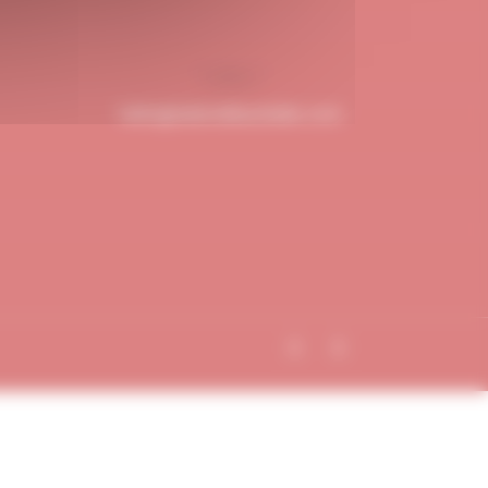
hello@dubndiduatelier.com