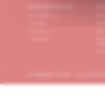
#DUBNDIDUATELIER
BES
Qui sommes-nous ?
FAQ /
Le concept
Cont
Je m'abonne
CGV
Menti
Témoignages
confi
Plan 
© DUBDNDIDU ATELIER – 2023 CONCEP