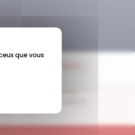
r ceux que vous
JE M'ABONNE
SUPPORT
Disponible 7/7j