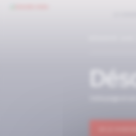
Panneau de gestion des cookies
LE CONC
RÉSERVÉ AUX
Déso
Cette page et so
OK JE M'ABON