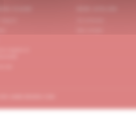
OIN D’AIDE
MON ATELIER
 Support
Se connecter
act
Mon compte
ons Légales et
dentialité
de site
TION
AMBE-DESIGN.COM