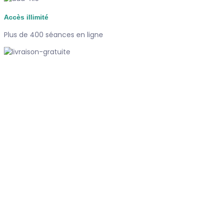
Accès illimité
Plus de 400 séances en ligne
Paiement sécurisé
Carte bancaire, Paypal
Support
Disponible 7/7j
#dubndiduatelier
Qui sommes-nous ?
Le concept
Je m'abonne
Témoignages