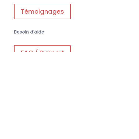
Témoignages
Besoin d’aide
FAQ / Support
Contact
CGV
Mentions Légales et
confidentialité