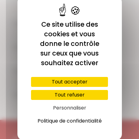
COMMUNAUTÉ
Ce site utilise des
Plus de 1900 membres actifs
cookies et vous
donne le contrôle
ACCÈS ILLIMITÉ
sur ceux que vous
Plus de 400 séances en ligne
souhaitez activer
PAIEMENT SÉCURISÉ
Carte bancaire, Paypal
Tout accepter
SUPPORT
Tout refuser
Disponible 7/7j
Personnaliser
Politique de confidentialité