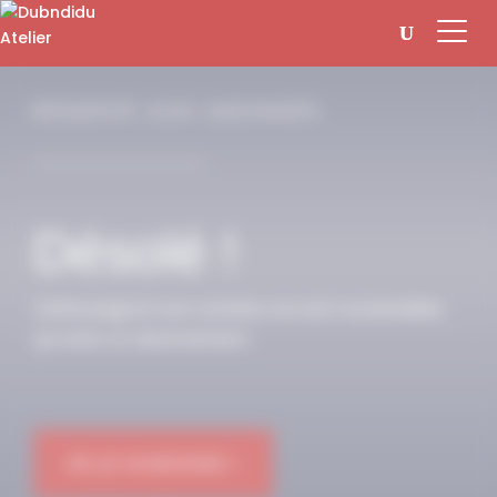
Panneau de gestion des cookies
RÉSERVÉ AUX ABONNÉS
Désolé !
Cette page et son contenu ne sont accessibles
qu’avec un abonnement.
OK JE M'ABONNE !