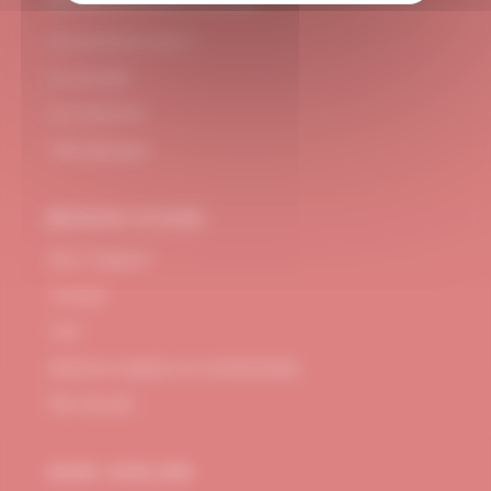
#DUBNDIDUATELIER
Qui sommes-nous ?
Le concept
Je m'abonne
Témoignages
BESOIN D’AIDE
FAQ / Support
Contact
CGV
Mentions Légales et confidentialité
Plan de site
MON ATELIER