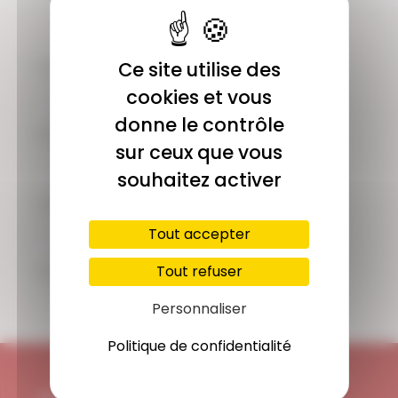
COMMUNAUTÉ
Ce site utilise des
Plus de 1900 membres actifs
cookies et vous
donne le contrôle
ACCÈS ILLIMITÉ
sur ceux que vous
Plus de 400 séances en ligne
souhaitez activer
PAIEMENT SÉCURISÉ
Carte bancaire, Paypal
Tout accepter
SUPPORT
Tout refuser
Disponible 7/7j
Personnaliser
Politique de confidentialité