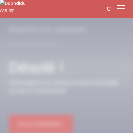
Panneau de gestion des cookies
RÉSERVÉ AUX ABONNÉS
Désolé !
Cette page et son contenu ne sont accessibles
qu’avec un abonnement.
OK JE M'ABONNE !