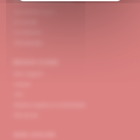
#DUBNDIDUATELIER
Qui sommes-nous ?
Le concept
Je m'abonne
Témoignages
BESOIN D’AIDE
FAQ / Support
Contact
CGV
Mentions Légales et confidentialité
Plan de site
MON ATELIER