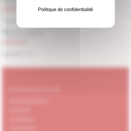
PAIEMENT SÉCURISÉ
Politique de confidentialité
Carte bancaire, Paypal
SUPPORT
Disponible 7/7j
#DUBNDIDUATELIER
Qui sommes-nous ?
Le concept
Je m'abonne
Témoignages