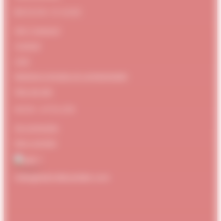
BESOIN D’AIDE
FAQ / Support
Contact
CGV
Mentions Légales et confidentialité
Plan de site
MON ATELIER
Se connecter
Mon compte
hello@dubndiduatelier.com