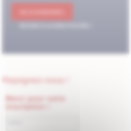
OK JE M'ABONNE !
RETOUR À LA PAGE D'ACCUEIL
Rejoignez-nous !
Merci pour votre
inscription !