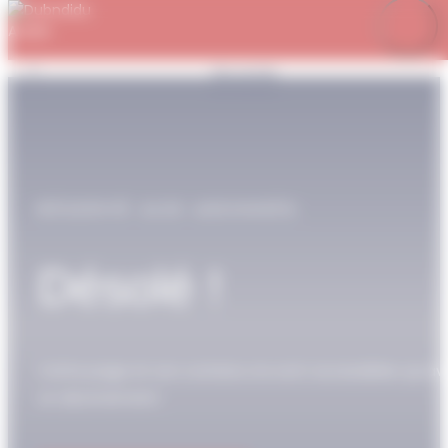
Panneau de gestion des cookies
Je m’abonne
Favoris
Mon compte
Se connecter
RÉSERVÉ AUX ABONNÉS
Désolé !
Cette page et son contenu ne sont accessibles qu’av
un abonnement.