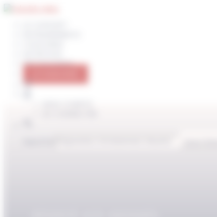
Panneau de gestion des cookies
LE CONCEPT
ENTRAINEMENTS
COACHING
NUTRITION
PROGRAMMES
JE M’ABONNE
MON COMPTE
SE CONNECTER
Search for:
Search But
RÉSERVÉ AUX ABONNÉS