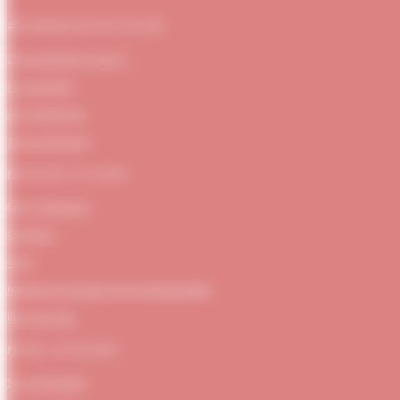
#DUBNDIDUATELIER
Qui sommes-nous ?
Le concept
Je m'abonne
Témoignages
BESOIN D’AIDE
FAQ / Support
Contact
CGV
Mentions Légales et confidentialité
Plan de site
MON ATELIER
Se connecter