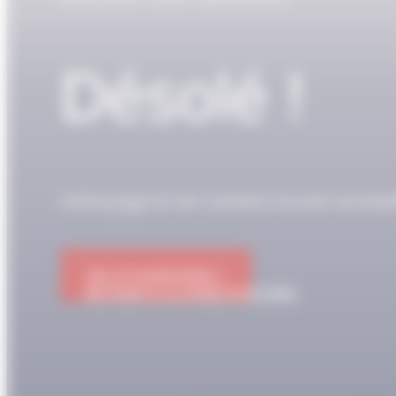
Désolé !
Cette page et son contenu ne sont access
OK JE M'ABONNE !
RETOUR À LA PAGE D'ACCUEIL