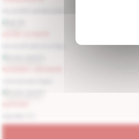
Plus de 1900 membres actifs
ACCÈS ILLIMITÉ
Plus de 400 séances en ligne
PAIEMENT SÉCURISÉ
Carte bancaire, Paypal
SUPPORT
Disponible 7/7j